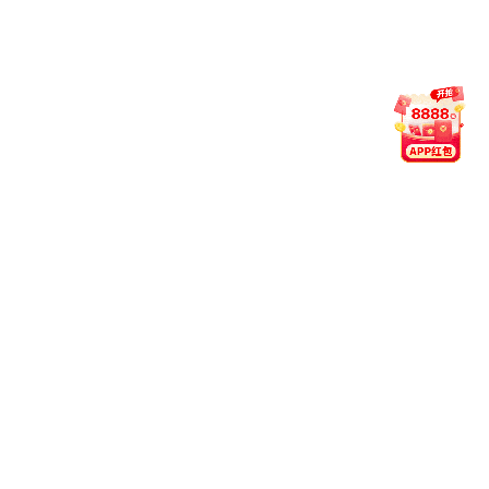
杨瀚森在发展联盟表现出色为何对阵日本
本文将探讨杨瀚森在发展联盟表现出色的原因，以及为何在
对阵日本队...
2026-08-07