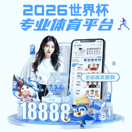
注册入口
威尼斯人官方网站
APP与网页
版入口｜畅享全球体育赛事与
数据服务
欢迎访问
威尼斯人官方网站
，提供全面覆盖足
球、篮球、电竞等项目的赛事资讯与数据内容，
支持
APP下载
与
网页使用
，每日同步更新千场
比赛，聚焦热门体育内容， 助您轻松获取赛事
动态，掌握比赛节奏。