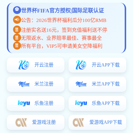
手机App
网页版
湖人优先续约里夫斯詹姆斯续
约已不再是首要任务
2026-06-11 12:59
37 次阅读
首页
/
体育头条