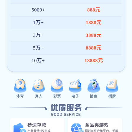
员；最后，这也显示出湖人在重建与争冠之间做出的
智慧选择。因此，本篇文章将从以上四个方面深入探
讨湖人队当前的续约策略及其背后的原因。
1、里夫斯的崛起与价值
奥斯汀·里夫斯在过去几个赛季中逐渐成长为湖人的重
要一员。他不仅在场上表现出色，更以其全面的技术
特点和良好的团队配合能力赢得了教练组和球迷们的
认可。随着比赛经验的积累，他已经能够在关键时刻
站出来承担责任，这对于一支争冠球队来说至关重
要。
此外，里夫斯身上的年轻气息为球队注入了新的活
力。他与球队核心球员之间形成了良好的化学反应，
使得整体战术打法更加灵活多变。在现代篮球越来越