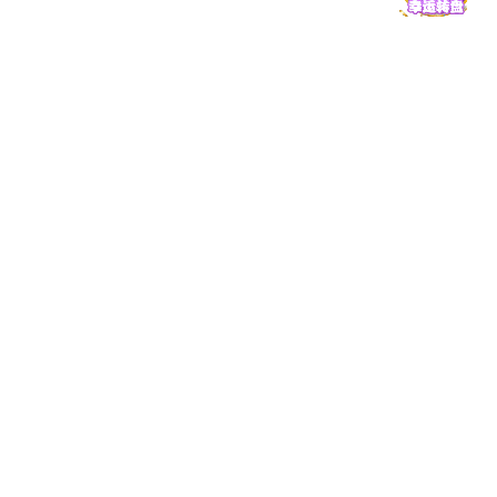
最终，通过这样的方式，不仅能保证当前成绩，还为
日后的成功奠定基础。一旦这些年轻球员逐渐成熟起
来，他们将成为推动整支球队不断前行的重要力量，
从而帮助湖人重回巅峰，再次书写辉煌历史。
总结：
综上所述，“湖人优先续约里夫斯，而詹姆斯续约已不
再是首要任务”这一决策，是经过深思熟虑后做出的战
略选择。从多个角度分析，这一举措不仅符合当下
NBA的发展潮流，而且有助于提升湖人的整体竞争实
力，为长远发展铺平道路。
面对变化莫测的联盟格局，相信只要保持冷静和清晰
头脑，加之充分利用手中资源，洛杉矶湖人在未来必