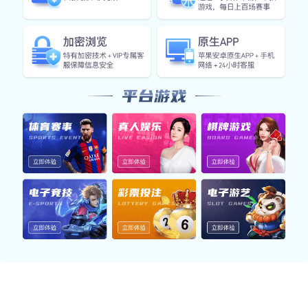
己的职业生涯。因此，这笔交易对于他的未来发展来
说，将是一个非常重要且积极的步骤。
2、拜仁慕尼黑现状与需求
拜仁慕尼黑作为德甲乃至欧洲足坛的一支传统强队，
一直以来都致力于保持球队竞争力。在经历了一段时
间的调整后，他们正逐步恢复到巅峰状态。然而，要
想在各项赛事中保持优势，补强阵容仍然是必要之
举。
当前球队中有一些老将面临退役或状态下滑的问题，
使得年轻血液显得尤为重要。引入像N·布朗这样具有
潜力且适应性强的新鲜力量，无疑能够增强球队整体
实力。此外，随着联赛竞争愈加激烈，各个对手都有
所提升，加强自身阵容深度成为了工作重点。