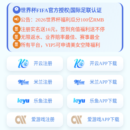
手机App
网页版
德天空报道拜仁与N布朗达成
协议法兰克福要价高达6000万
欧元
2026-06-30 14:00
45 次阅读
首页
/
体育头条