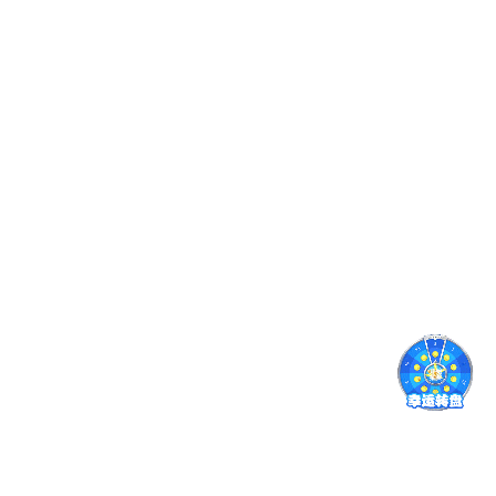
的火力配置，提高了市场竞争力度。
与此同时，对于法兰克福来说，如果失去了这个关键
人物，他们必需快速找到新的替代方案以填补空缺，
这考验着俱乐部管理层应变能力。当然，在经济收益
方面则可以通过这笔转会获得足够资金，用于继续投
资其他位置上的强化，这是双赢的一种局面。
总而言之，此次转会事件不仅涉及两家俱乐部，也预
示着德甲联赛人才流动的新趋势。而随之而来的商业
价值提升，以及市场热度增加，都将让本次交易成为
众人瞩目的焦点，为后续更多精彩故事埋下伏笔。
总结：
N·布朗与拜仁慕尼黑之间达成协议，并非偶然，而是