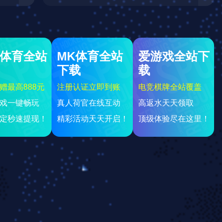
括球队现状、缺席球员影响、韦尔的状况以
们的阵容深度受到考验。随着鲍威尔和维金
比赛中，奇才逐渐找回状态，年轻球员们表
战术，将直接影响到双方的最终表现。
球机会，是球队进攻体系中的核心一环。他