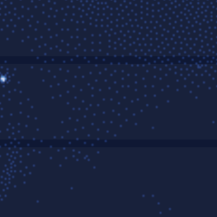
维金斯约维奇缺席韦尔出战仍存疑虑
备受关注，因为几名关键球员的缺席可能会对比赛结果产生重大