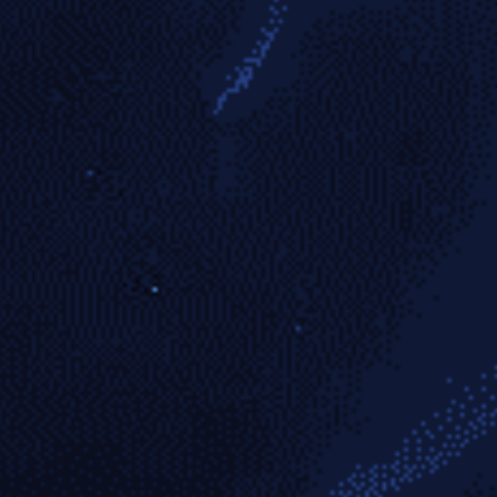
维金斯同样是一位防守悍将，他在防守端
和二次进攻方面，维金斯也扮演着重要角
约维奇虽然年轻，但他在组织进攻方面已
练需要重新考虑球队布局，以应对即将到
3、韦尔出战状况
韦尔作为一名新晋球星，他本赛季表现抢
赛，那么热火就失去了另一位得分点，这
与此同时，如果韦尔能够复出，那么他的
关键的时候，有经验丰富且状态良好的韦
总之，无论韦尔是否能够出战，他都将在
带来的变化。