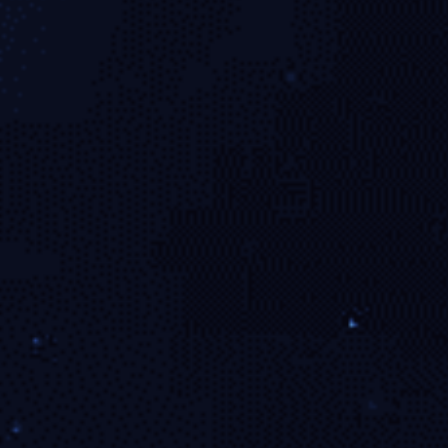
人员被严密阻止
展，各大俱乐部对安保工作的重视程度与...