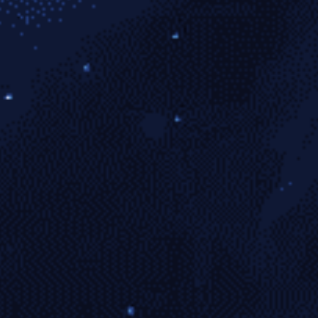
德天空报道拜仁与N布朗达成协议法兰克
近日，德国媒体《德天空》报道了拜仁慕尼黑与法兰克福
2026-06-30