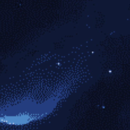
力量！
上一篇：
上一篇:很抱歉没有了
延伸阅读