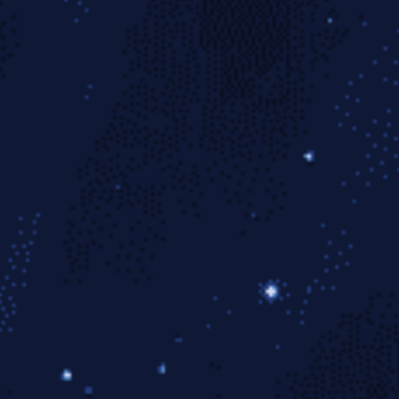
所带来的贡献不可小觑。没有了他的强硬防守，热火需要寻找替
色，其缺失将使得热火在内线对抗中处于劣势。
经展现出潜力。他无法参赛，使得热火在控卫位置上的轮换更加
来的挑战。
眼，是球队的重要一环。然而，由于近期的小伤病困扰，他是否
无疑会加大其他球员身上的负担。
角色将变得极其重要。他不仅要承担起得分重任，还需领导年轻
尔回归，将给团队带来信心提升。
接下来的训练和准备过程中发挥作用。而这种不确定性也令教练