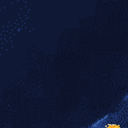
代方案来限制奇才外线投手。此外，在篮板
薄弱，也减少了战术选择。这种情况下，教
能够上场仍存疑虑。如果韦尔未能如愿参
队友，提高整支球队的士气和斗志。在这样
组必须做好充分准备，以便应对不同情况所